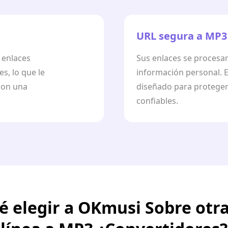
URL segura a MP3
 enlaces
Sus enlaces se procesa
s, lo que le
información personal. E
con una
diseñado para proteger
confiables.
é elegir a OKmusi Sobre otr