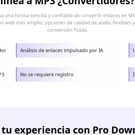
línea a MP3 ¿Convertidores?
una forma sencilla y confiable de convertir enlaces en MP
os web más amplio, opciones de calidad de audio flexibles 
conversión fluida.
dor
Análisis de enlaces impulsado por IA
P3
No se requiere registro
 tu experiencia con Pro Dow