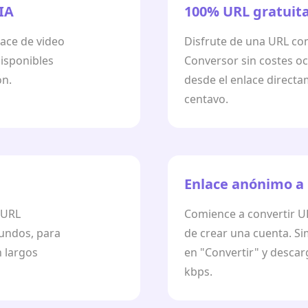
 IA
100% URL gratuit
lace de video
Disfrute de una URL c
isponibles
Conversor sin costes o
ón.
desde el enlace direct
centavo.
Enlace anónimo a
 URL
Comience a convertir UR
undos, para
de crear una cuenta. Si
n largos
en "Convertir" y descar
kbps.